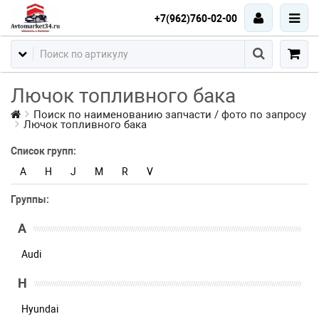
+7(962)760-02-00
Лючок топливного бака
Поиск по наименованию запчасти / фото по запросу
Лючок топливного бака
Список групп:
A
H
J
M
R
V
Группы:
A
Audi
H
Hyundai