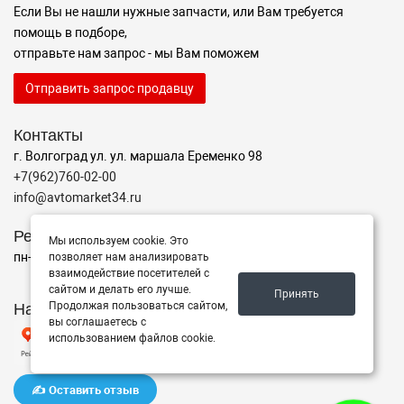
Если Вы не нашли нужные запчасти, или Вам требуется
помощь в подборе,
отправьте нам запрос - мы Вам поможем
Отправить запрос продавцу
Контакты
г. Волгоград ул. ул. маршала Еременко 98
+7(962)760-02-00
info@avtomarket34.ru
Режим работы
Мы используем cookie. Это
пн-пт с 10:00 до 15:00, Сб-Вс выходной
позволяет нам анализировать
взаимодействие посетителей с
сайтом и делать его лучше.
Принять
Наш рейтинг на Яндексе
Продолжая пользоваться сайтом,
вы соглашаетесь с
использованием файлов cookie.
✍️ Оставить отзыв