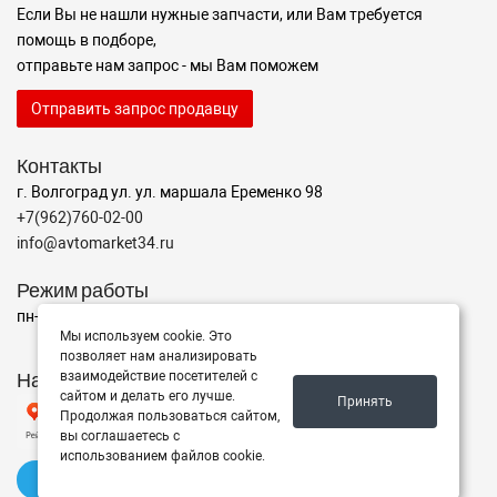
Если Вы не нашли нужные запчасти, или Вам требуется
помощь в подборе,
отправьте нам запрос - мы Вам поможем
Отправить запрос продавцу
Контакты
г. Волгоград ул. ул. маршала Еременко 98
+7(962)760-02-00
info@avtomarket34.ru
Режим работы
пн-пт с 10:00 до 15:00, Сб-Вс выходной
Мы используем cookie. Это
позволяет нам анализировать
Наш рейтинг на Яндексе
взаимодействие посетителей с
сайтом и делать его лучше.
Принять
Продолжая пользоваться сайтом,
вы соглашаетесь с
использованием файлов cookie.
✍️ Оставить отзыв