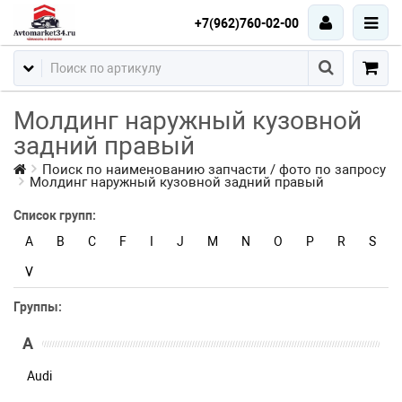
+7(962)760-02-00
Молдинг наружный кузовной
задний правый
Поиск по наименованию запчасти / фото по запросу
Молдинг наружный кузовной задний правый
Список групп:
A
B
C
F
I
J
M
N
O
P
R
S
V
Группы:
A
Audi