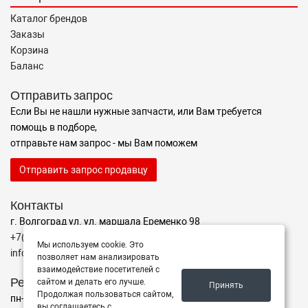
Каталог брендов
Заказы
Корзина
Баланс
Отправить запрос
Если Вы не нашли нужные запчасти, или Вам требуется
помощь в подборе,
отправьте нам запрос - мы Вам поможем
Отправить запрос продавцу
Контакты
г. Волгоград ул. ул. маршала Еременко 98
+7(962)760-02-00
Мы используем cookie. Это
info@avtomarket34.ru
позволяет нам анализировать
взаимодействие посетителей с
Режим работы
сайтом и делать его лучше.
Принять
Продолжая пользоваться сайтом,
пн-пт с 10:00 до 15:00, Сб-Вс выходной
вы соглашаетесь с