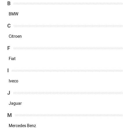
B
BMW
C
Citroen
F
Fiat
I
Iveco
J
Jaguar
M
Mercedes Benz