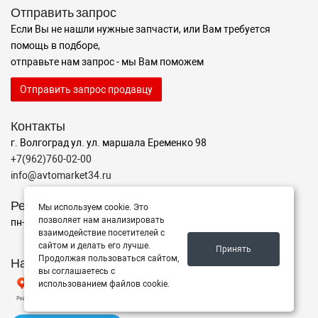
Отправить запрос
Если Вы не нашли нужные запчасти, или Вам требуется
помощь в подборе,
отправьте нам запрос - мы Вам поможем
Отправить запрос продавцу
Контакты
г. Волгоград ул. ул. маршала Еременко 98
+7(962)760-02-00
info@avtomarket34.ru
Режим работы
Мы используем cookie. Это
позволяет нам анализировать
пн-пт с 10:00 до 15:00, Сб-Вс выходной
взаимодействие посетителей с
сайтом и делать его лучше.
Принять
Продолжая пользоваться сайтом,
Наш рейтинг на Яндексе
вы соглашаетесь с
использованием файлов cookie.