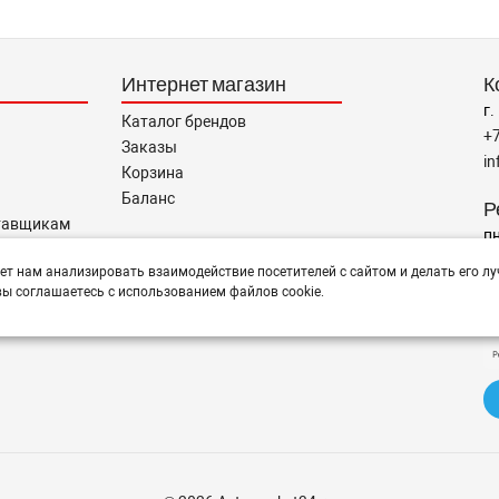
Интернет магазин
К
г.
Каталог брендов
+
Заказы
i
Корзина
Баланс
Р
тавщикам
пн
ет нам анализировать взаимодействие посетителей с сайтом и делать его лу
ы соглашаетесь с использованием файлов cookie.
Н
тся помощь в подборе,