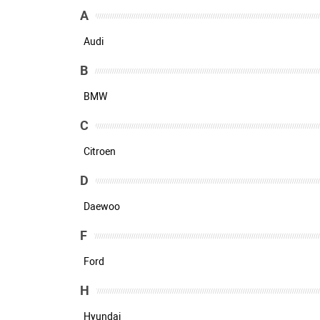
A
Audi
B
BMW
C
Citroen
D
Daewoo
F
Ford
H
Hyundai