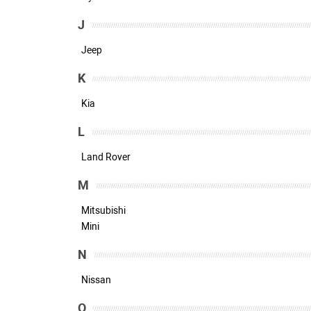
J
Jeep
K
Kia
L
Land Rover
M
Mitsubishi
Mini
N
Nissan
O