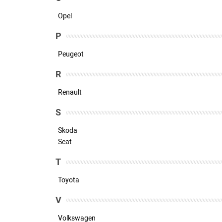
Opel
P
Peugeot
R
Renault
S
Skoda
Seat
T
Toyota
V
Volkswagen