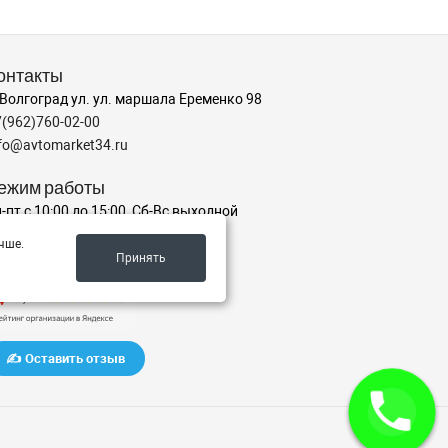
онтакты
 Волгоград ул. ул. маршала Еременко 98
7(962)760-02-00
nfo@avtomarket34.ru
ежим работы
-пт с 10:00 до 15:00, Сб-Вс выходной
чше.
Принять
аш рейтинг на Яндексе
✍️ Оставить отзыв