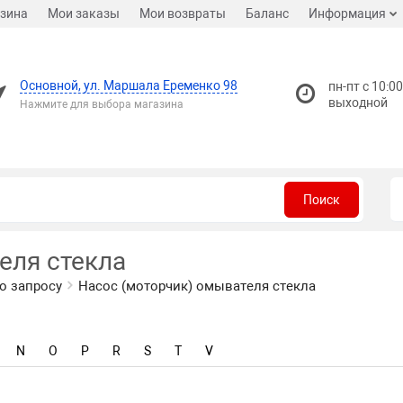
зина
Мои заказы
Мои возвраты
Баланс
Информация
Основной, ул. Маршала Еременко 98
пн-пт с 10:00
выходной
Нажмите для выбора магазина
Поиск
еля стекла
о запросу
Насос (моторчик) омывателя стекла
N
O
P
R
S
T
V