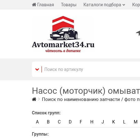
Главная
Товары
Каталоги подбора
Кор
Насос (моторчик) омыват
Поиск по наименованию запчасти / фото п
Список групп:
A
B
C
D
F
H
J
K
L
M
Группы: