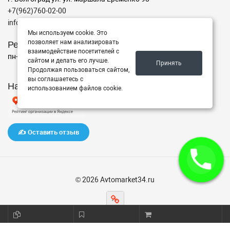
+7(962)760-02-00
info@avtomarket34.ru
Мы используем cookie. Это
Режим работы
позволяет нам анализировать
взаимодействие посетителей с
пн-пт с 10:00 до 15:00, Сб-Вс выходной
сайтом и делать его лучше.
Принять
Продолжая пользоваться сайтом,
вы соглашаетесь с
Наш рейтинг на Яндексе
использованием файлов cookie.
✍️ Оставить отзыв
© 2026 Avtomarket34.ru