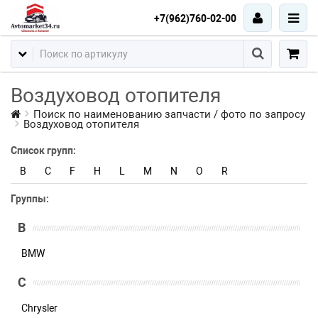
+7(962)760-02-00
Воздуховод отопителя
Поиск по наименованию запчасти / фото по запросу
Воздуховод отопителя
Список групп:
B
C
F
H
L
M
N
O
R
Группы:
B
BMW
C
Chrysler