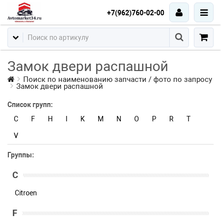
+7(962)760-02-00
Замок двери распашной
Поиск по наименованию запчасти / фото по запросу
Замок двери распашной
Список групп:
C
F
H
I
K
M
N
O
P
R
T
V
Группы:
C
Citroen
F