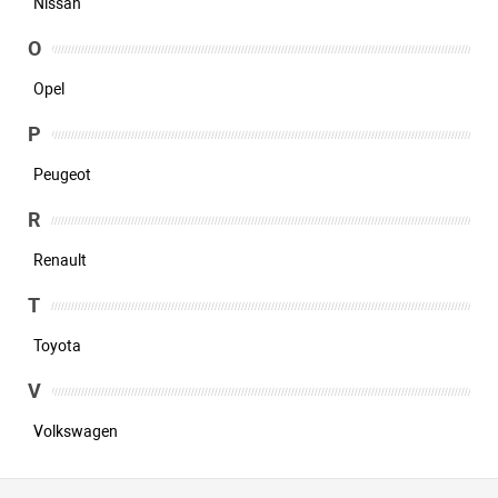
Nissan
O
Opel
P
Peugeot
R
Renault
T
Toyota
V
Volkswagen