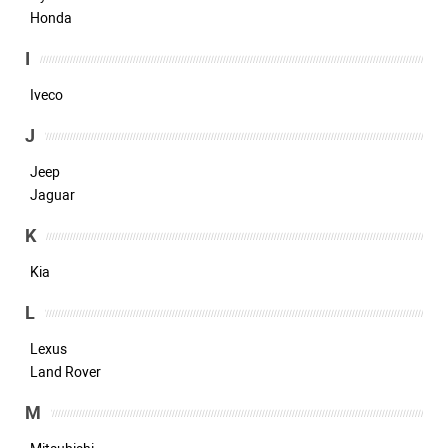
Honda
I
Iveco
J
Jeep
Jaguar
K
Kia
L
Lexus
Land Rover
M