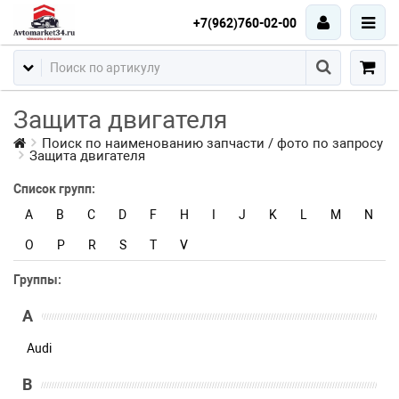
+7(962)760-02-00
Защита двигателя
Поиск по наименованию запчасти / фото по запросу
Защита двигателя
Список групп:
A
B
C
D
F
H
I
J
K
L
M
N
O
P
R
S
T
V
Группы:
A
Audi
B