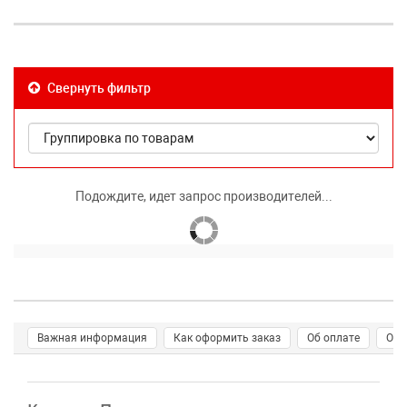
Свернуть фильтр
Подождите, идет запрос производителей...
Важная информация
Как оформить заказ
Об оплате
О д