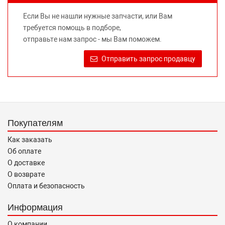
не вводит потребителя в заблуждение относительно
Если Вы не нашли нужные запчасти, или Вам
предлагаемых к продаже запасных частей для
требуется помощь в подборе,
автомобилей и их производителей, не нарушает права
отправьте нам запрос - мы Вам поможем.
правообладателей указанных товарных знаков.
Требование предоставлять покупателю необходимую и
Отправить запрос продавцу
достоверную информацию о товаре, предлагаемом к
продаже, обеспечивающую возможность их правильного
выбора возложено на продавца (изготовителя) Законом
«О защите прав потребителей».
Покупателям
Как заказать
Об оплате
О доставке
О возврате
Оплата и безопасность
Информация
О компании