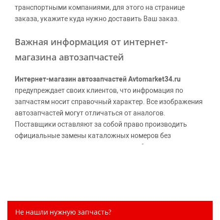
транспортными компаниями, для этого на странице
заказа, укажите куда нужно доставить Ваш заказ.
Важная информация от интернет-
магазина автозапчастей
Интернет-магазин автозапчастей Avtomarket34.ru
предупреждает своих клиентов, что инфромация по
запчастям носит справочный характер. Все изображения
автозапчастей могут отличаться от аналогов.
Поставщики оставляют за собой право производить
официальные замены каталожных номеров без
дополнительного уведомления дистрибьюторов, что
может повлечь возможное изменение цены.
Обращаем внимание, указание ТОВАРНЫХ ЗНАКОВ
(наименований марок автомобилей) направлено на
информирование покупателей о применимости запасной
части к той или иной марке автомобиля, то есть на
Не нашли нужную запчасть?
потребительские свойства товара. Данная информация