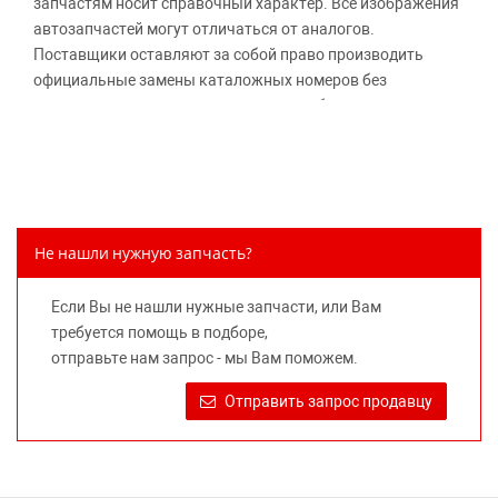
запчастям носит справочный характер. Все изображения
автозапчастей могут отличаться от аналогов.
Поставщики оставляют за собой право производить
официальные замены каталожных номеров без
дополнительного уведомления дистрибьюторов, что
может повлечь возможное изменение цены.
Обращаем внимание, указание ТОВАРНЫХ ЗНАКОВ
(наименований марок автомобилей) направлено на
информирование покупателей о применимости запасной
части к той или иной марке автомобиля, то есть на
Не нашли нужную запчасть?
потребительские свойства товара. Данная информация
не вводит потребителя в заблуждение относительно
Если Вы не нашли нужные запчасти, или Вам
предлагаемых к продаже запасных частей для
требуется помощь в подборе,
автомобилей и их производителей, не нарушает права
отправьте нам запрос - мы Вам поможем.
правообладателей указанных товарных знаков.
Требование предоставлять покупателю необходимую и
Отправить запрос продавцу
достоверную информацию о товаре, предлагаемом к
продаже, обеспечивающую возможность их правильного
выбора возложено на продавца (изготовителя) Законом