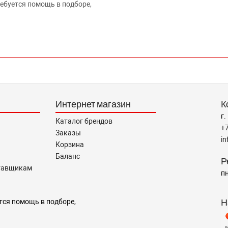
ребуется помощь в подборе,
Интернет магазин
К
г.
Каталог брендов
+
Заказы
i
Корзина
Баланс
Р
тавщикам
пн
Н
тся помощь в подборе,