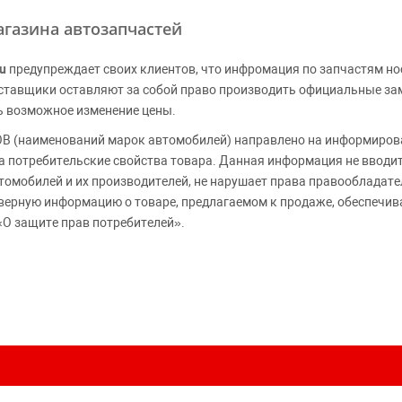
газина автозапчастей
u
предупреждает своих клиентов, что инфромация по запчастям но
Поставщики оставляют за собой право производить официальные з
ь возможное изменение цены.
 (наименований марок автомобилей) направлено на информирова
 на потребительские свойства товара. Данная информация не вводи
томобилей и их производителей, не нарушает права правообладате
верную информацию о товаре, предлагаемом к продаже, обеспеч
«О защите прав потребителей».