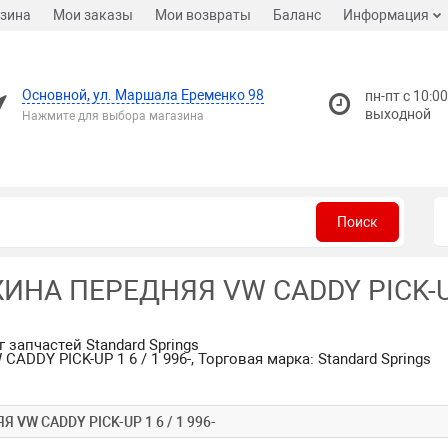
зина
Мои заказы
Мои возвраты
Баланс
Информация
Основной, ул. Маршала Еременко 98
пн-пт с 10:00
выходной
Нажмите для выбора магазина
Поиск
ЖИНА ПЕРЕДНЯЯ VW CADDY PICK-UP 
 запчастей Standard Springs
DDY PICK-UP 1 6 / 1 996-, Торговая марка: Standard Springs
Я VW CADDY PICK-UP 1 6 / 1 996-