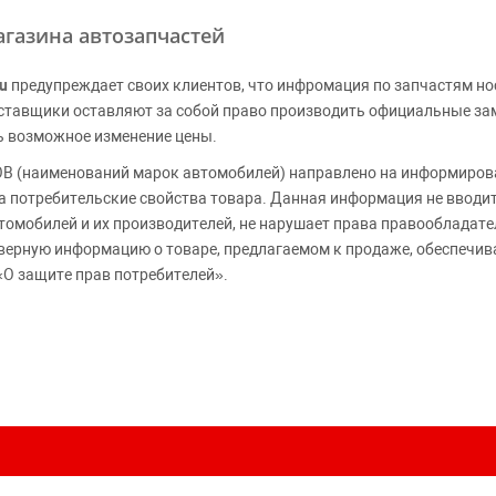
газина автозапчастей
u
предупреждает своих клиентов, что инфромация по запчастям но
Поставщики оставляют за собой право производить официальные з
ь возможное изменение цены.
 (наименований марок автомобилей) направлено на информирова
 на потребительские свойства товара. Данная информация не вводи
томобилей и их производителей, не нарушает права правообладате
верную информацию о товаре, предлагаемом к продаже, обеспеч
«О защите прав потребителей».