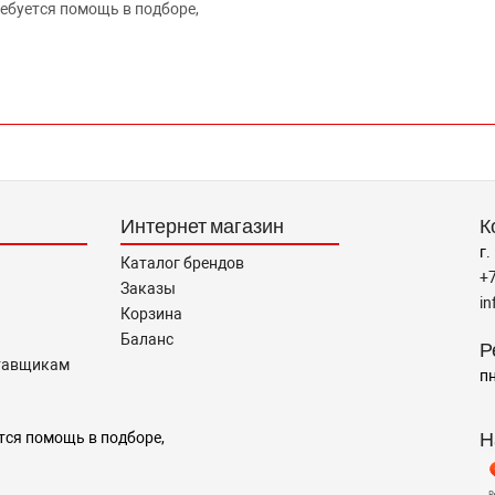
ребуется помощь в подборе,
Интернет магазин
К
г.
Каталог брендов
+
Заказы
i
Корзина
Баланс
Р
тавщикам
пн
Н
тся помощь в подборе,